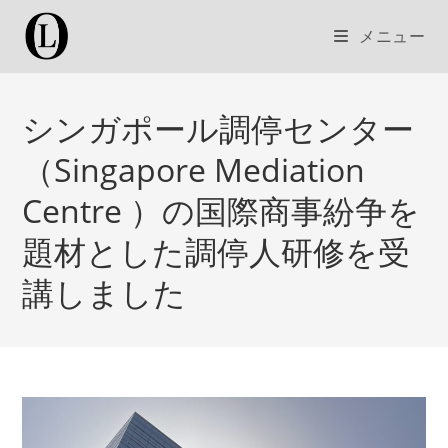
コ
メニュー
ン
テ
ン
ツ
シンガポール調停センター
へ
（Singapore Mediation
ス
キ
Centre ）の国際商事紛争を
ッ
プ
題材とした調停人研修を受
講しました