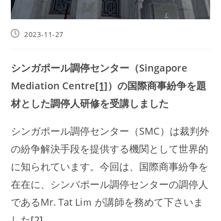
投
2023-11-27
稿
公
開
シンガポール調停センター（Singapore
日:
Mediation Centre
[1]
）の国際商事紛争を題
材とした調停人研修を受講しました
シンガポール調停センター（SMC）は裁判外
の紛争解決手段を提供する機関として世界的
に知られています。今回は、国際商事紛争を
在在に、シンバポール調停センターの調停人
であるMr. Tat Liｍ が講師を務めて下さいま
した
[2]
。